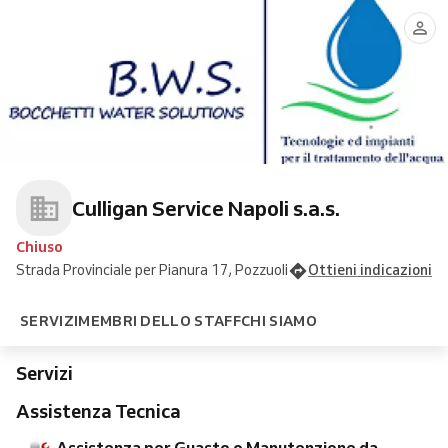
Assistenza
Consegne
per
Tecnica
Sale
Commerciale
ed
Guasto
per
in
Industriale
Assistenza
o
guasto
sacchi
Manutenzione
o
da
Domestica
da
manutenzione
10kg
cliente
da
in
privato
cliente
Pastiglie
industri
Culligan Service Napoli s.a.s.
Chiuso
Strada Provinciale per Pianura 17, Pozzuoli
Ottieni indicazioni
SERVIZI
MEMBRI DELLO STAFF
CHI SIAMO
Servizi
Assistenza Tecnica
Assistenza per Guasto o Manutenzione da